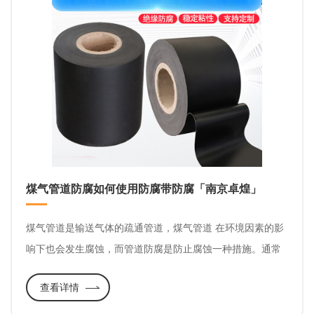
煤气管道防腐如何使用防腐带防腐「南京卓煌」
煤气管道是输送气体的疏通管道，煤气管道 在环境因素的影
响下也会发生腐蚀，而管道防腐是防止腐蚀一种措施。通常
管道腐蚀一般分布相对均匀，是一种腐蚀面大但风险小的腐
查看详情
蚀。而由于工况条件的变化，管道的局部腐蚀是难以预测
的，也是比较危险的，这种腐蚀容易出现漏点，造成煤气泄