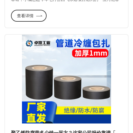
户，这位客户在货比三家后，觉得南京卓煌的报价太高，选
查看详情
择了一家报价低的聚乙烯防腐带生产厂家，结果在聚乙烯防
腐带使用时总是出现气泡，耽误施工进度，影响施工质量，
无赖之下只好向南京卓煌求助。
聚乙烯防腐带多少钱一平方？这家公司报价靠谱「南京卓煌」