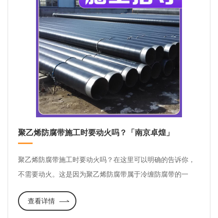
聚乙烯防腐带施工时要动火吗？「南京卓煌」
聚乙烯防腐带施工时要动火吗？在这里可以明确的告诉你，
不需要动火。这是因为聚乙烯防腐带属于冷缠防腐带的一
种。“冷”是指冷工作业，施工时无需动火、无需加热、无需干
查看详情
燥。与冷缠防腐带相对的另一种防腐材料是热缩性防腐带，