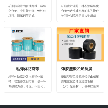
矿脂防腐带由合成纤维、碳氢
矿脂密封泥是一种石油碳氢化
化合物、中性聚合物、惰性硅
合物包含小珠形状的多孔聚合
填料、阻燃剂等组成
物和控制流动的添加剂组成
粘弹体防腐带
薄胶型聚乙烯防腐胶黏带
粘弹体防腐带又名粘弹体胶
薄胶型聚乙烯胶粘带是由低压
带、管道修复创可贴，是一种
高密度聚乙烯压延糙毛膜
粘接能力强，冷流、不固化，
（片）做基材，丁基橡胶做防
无异味防腐蚀材料。
腐蚀胶粘层，采用国内无溶剂
共挤热复合工艺制成。