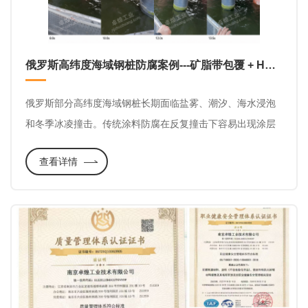
俄罗斯高纬度海域钢桩防腐案例---矿脂带包覆 + HDPE护甲如何应对冰凌冲击
俄罗斯部分高纬度海域钢桩长期面临盐雾、潮汐、海水浸泡
和冬季冰凌撞击。传统涂料防腐在反复撞击下容易出现涂层
破损，进而增加防腐失效风险。在2023年，本项目采用矿脂
查看详情
带包覆 + HDPE护甲组合方案，内层负责密封防腐，外层承
担机械防护。经两个冬季现场观察，客户反馈护甲未见明显
破损，钢桩保护完整，整体使用效果良好。