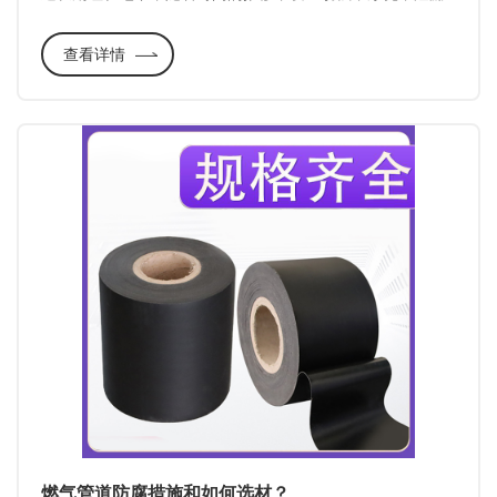
等问题。而造成管道腐蚀的原因有：土壤电阻率、湿度、PH
查看详情
土壤含氧量、微生物的种群和数量、杂散电流等因素。可见
造成管道的腐蚀因素还是挺多的，所以管道防腐尤为重要,
燃气管道防腐措施和如何选材？