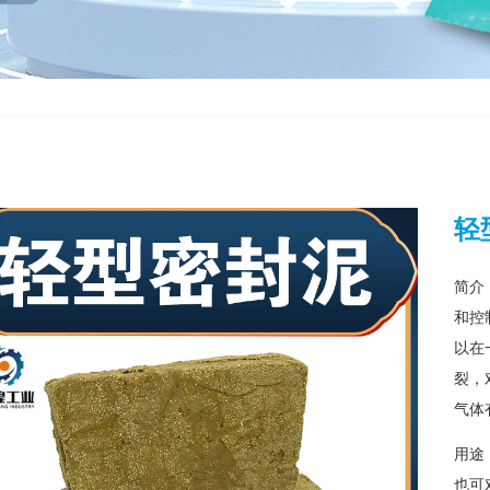
轻
简介
和控
以在
裂，
气体
用途
也可