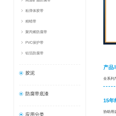
高温矿脂防腐带
粘弹体胶带
精蜡带
聚丙烯防腐带
PVC保护带
铝箔防腐带
产品
胶泥
全系列
防腐带底漆
15
协助用
应用分类