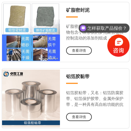
矿脂密封泥
矿脂密封泥是一种石油碳氢化合
怎样获取产品报价？
物包含小珠形状的多孔聚合物和
控制流动的添加剂组成，可以塑
成一个合适的轮廓来缠绕防腐带
可以在一个相当宽广的温度范围
查看详情
内保持可塑性，既不会硬化、也
不会干裂，对无机酸、碱、盐和
微生物有很高的抵抗力，并对
水、水蒸气和气体有很高的防渗
铝箔胶黏带
性。
铝箔胶粘带，又名：铝箔防腐胶
带、铝箔保护胶带、金属外保护
带，是一种具有高自粘功能的抗
紫外线强的新型防腐保护材料
查看详情