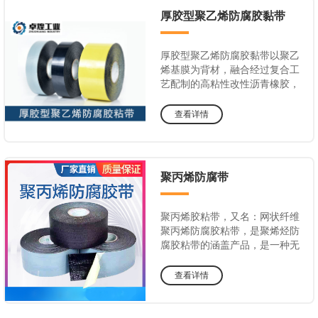
厚胶型聚乙烯防腐胶黏带
厚胶型聚乙烯防腐胶黏带以聚乙
烯基膜为背材，融合经过复合工
艺配制的高粘性改性沥青橡胶，
再覆以一层防粘隔离膜而形成。
同以往的聚乙烯类胶带相比，
查看详情
ISIEP防腐胶带采用前沿的防腐
胶的配方技术，防腐胶层加厚，
使胶带具有更强的粘结性和更好
的弹性，胶带和金属之间粘按密
聚丙烯防腐带
封的更紧密、更牢固。
聚丙烯胶粘带，又名：网状纤维
聚丙烯防腐胶粘带，是聚烯烃防
腐胶粘带的涵盖产品，是一种无
污染、无危害的环保型聚烯烃胶
粘带。
查看详情