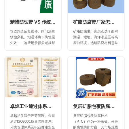
精蜡防蚀带 VS 传统防蚀方案，哪个更适合你？
矿脂防腐带厂家怎么选？5个标准帮你避开90%的坑（附真实案例）
管道焊缝反复返修、阀门法兰
矿脂防腐带厂家怎么选？面对
锈蚀穿孔、潮湿环境下防蚀层
潮湿、埋地、海洋潮差区等高
失效——这些场景很多老板都
腐蚀环境，选错防腐材料意味
不陌生。每一次维修，都是停
着年年维修、停工成本居高不
产损失、人工成本和高空作业
下。本文结合南京卓煌工业10
风险的叠加。精蜡防蚀带，正
余年矿脂防腐带生产服务经
是为解决这类痛点而生。
验，从产品检测、施工工艺、
案例验证等角度，给出5条可
执行的选型标准，帮助能源企
业一次选对，长效免维护。适
合石油化工、燃气、港口等行
业的采购及工程负责人阅读。
卓煌工业通过体系认证，以防腐材料品质筑牢工业安全屏障
复层矿脂包覆防腐技术（PTC）
卓越品质源于严苛管理。公司
复层矿脂包覆防腐技术
通过ISO9001质量管理体系、
（PTC）作为一种长效、便捷
环境管理体系及职业健康安全
的腐蚀防护方案，其市场规模