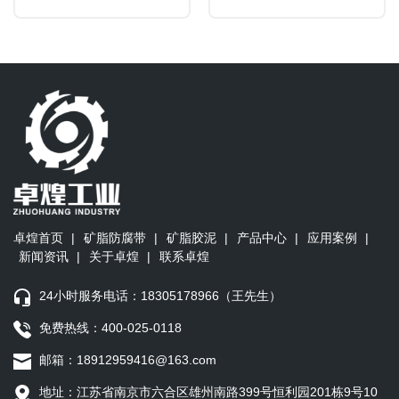
管理体系认证，构建起全流程
与发展趋势可从以下几个维度
的标准化体系，确保每批产品
综合分析：
都符合国际环保与安全标准。
卓煌首页
|
矿脂防腐带
|
矿脂胶泥
|
产品中心
|
应用案例
|
新闻资讯
|
关于卓煌
|
联系卓煌
24小时服务电话：18305178966（王先生）
免费热线：400-025-0118
邮箱：18912959416@163.com
地址：江苏省南京市六合区雄州南路399号恒利园201栋9号10